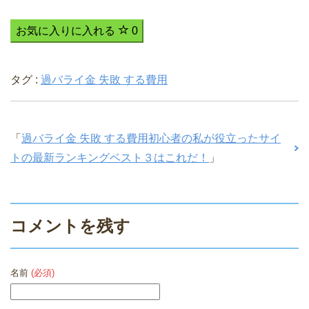
お気に入りに入れる
0
タグ :
過バライ金 失敗 する費用
「
過バライ金 失敗 する費用初心者の私が役立ったサイ
トの最新ランキングベスト３はこれだ！
」
コメントを残す
名前
(必須)