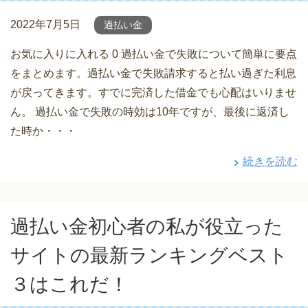
2022年7月5日
過払い金
お気に入りに入れる 0 過払い金で失敗について簡単に要点
をまとめます。過払い金で失敗請求すると払い過ぎた利息
が戻ってきます。すでに完済した借金でも心配はいりませ
ん。 過払い金で失敗の時効は10年ですが、最後に返済し
た時か・・・
続きを読む
過払い金初心者の私が役立った
サイトの最新ランキングベスト
３はこれだ！