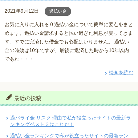
2021年9月12日
過払い金
お気に入りに入れる 0 過払い金について簡単に要点をまと
めます。過払い金請求すると払い過ぎた利息が戻ってきま
す。すでに完済した借金でも心配はいりません。 過払い
金の時効は10年ですが、最後に返済した時から10年以内
であれ・・・
続きを読む
最近の投稿
過バライ金 リスク 理由で私が役立ったサイトの最新ラ
ンキングベスト３はこれだ！
過払い金ランキングで私が役立ったサイトの最新ラン