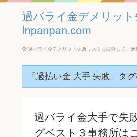
過バライ金デメリット
lnpanpan.com
過バライ金デメリット失敗リスクを回避して、簡単に借
「過払い金 大手 失敗」タ
過バライ金大手で失
グベスト３事務所は