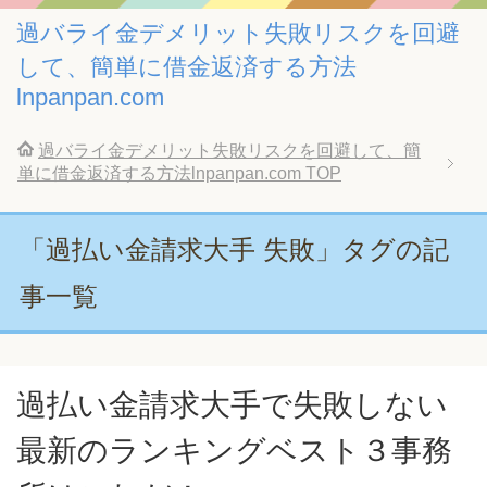
過バライ金デメリット失敗リスクを回避
して、簡単に借金返済する方法
lnpanpan.com
過バライ金デメリット失敗リスクを回避して、簡
単に借金返済する方法lnpanpan.com
TOP
「過払い金請求大手 失敗」タグの記
事一覧
過払い金請求大手で失敗しない
最新のランキングベスト３事務