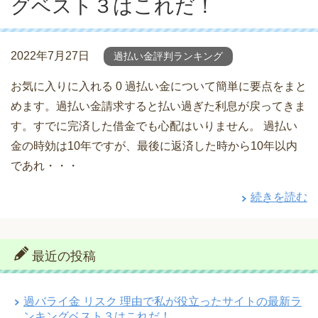
グベスト３はこれだ！
2022年7月27日
過払い金評判ランキング
お気に入りに入れる 0 過払い金について簡単に要点をまと
めます。過払い金請求すると払い過ぎた利息が戻ってきま
す。すでに完済した借金でも心配はいりません。 過払い
金の時効は10年ですが、最後に返済した時から10年以内
であれ・・・
続きを読む
最近の投稿
過バライ金 リスク 理由で私が役立ったサイトの最新ラ
ンキングベスト３はこれだ！