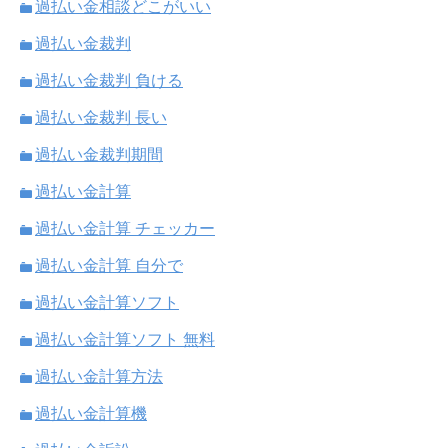
過払い金相談どこがいい
過払い金裁判
過払い金裁判 負ける
過払い金裁判 長い
過払い金裁判期間
過払い金計算
過払い金計算 チェッカー
過払い金計算 自分で
過払い金計算ソフト
過払い金計算ソフト 無料
過払い金計算方法
過払い金計算機