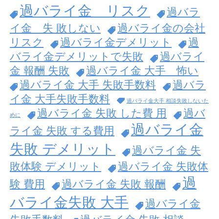
過バライ金 リスク
過バラ
イ金 失 敗しない
過バライ金の会社
リスク
過バライ金デメリット
過
バライ金デメリットで失敗
過バライ
金 報酬 失敗
過バライ金 大手 怖い
過バライ金 大手 失敗手数料
過バラ
イ金 大手失敗手数料
過バライ金大手 相談失敗しないた
過バライ金 失敗 した費 用
過バ
めに
過バライ金
ライ金 失敗 する費用
失敗 デメリット
過バライ金 失
敗体験 デメリット
過バライ金 失敗体
過
験 費用
過バライ金 失敗 報酬
バライ金失敗 大手
過バライ金