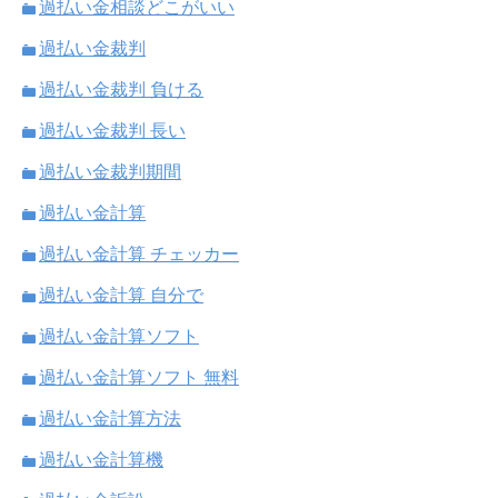
過払い金相談どこがいい
過払い金裁判
過払い金裁判 負ける
過払い金裁判 長い
過払い金裁判期間
過払い金計算
過払い金計算 チェッカー
過払い金計算 自分で
過払い金計算ソフト
過払い金計算ソフト 無料
過払い金計算方法
過払い金計算機