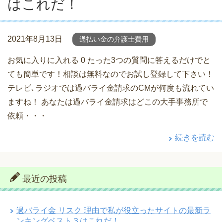
はこれだ！
2021年8月13日
過払い金の弁護士費用
お気に入りに入れる 0 たった3つの質問に答えるだけでと
ても簡単です！相談は無料なのでお試し登録して下さい！
テレビ､ラジオでは過バライ金請求のCMが何度も流れてい
ますね！ あなたは過バライ金請求はどこの大手事務所で
依頼・・・
続きを読む
最近の投稿
過バライ金 リスク 理由で私が役立ったサイトの最新ラ
ンキングベスト３はこれだ！