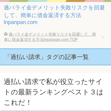
過バライ金デメリット失敗リスクを回避
して、簡単に借金返済する方法
lnpanpan.com
過バライ金デメリット失敗リスクを回避して、簡
単に借金返済する方法lnpanpan.com
TOP
「過払い請求」タグの記事一覧
過払い請求で私が役立ったサイ
トの最新ランキングベスト３は
これだ！