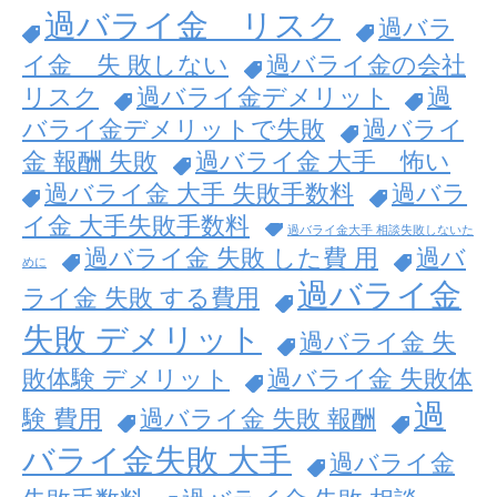
過バライ金 リスク
過バラ
イ金 失 敗しない
過バライ金の会社
リスク
過バライ金デメリット
過
バライ金デメリットで失敗
過バライ
金 報酬 失敗
過バライ金 大手 怖い
過バライ金 大手 失敗手数料
過バラ
イ金 大手失敗手数料
過バライ金大手 相談失敗しないた
過バライ金 失敗 した費 用
過バ
めに
過バライ金
ライ金 失敗 する費用
失敗 デメリット
過バライ金 失
敗体験 デメリット
過バライ金 失敗体
過
験 費用
過バライ金 失敗 報酬
バライ金失敗 大手
過バライ金