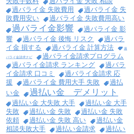
失敗手数料
過バライ金 失敗 相談
過バライ金 失敗費用
過バライ金 失
敗費用安い
過バライ金 失敗費用高い
過バライ金影響
過バライ金 影
響
過バライ金 後悔 リスク
過バラ
イ金 損する
過バライ金 計算方法
過
過バライ金請求プログラム
バライ金請求ナビ
過バライ金請求 ランキング
過バラ
イ金請求 口コミ
過バライ金請求 応
援
過バライ金 費用大手 失敗
過払
過払い金 デメリット
い金
過払い金 大失敗 大手
過払い金 大手
失敗
過払い金 失敗
過払い金 失敗
依頼
過払い金 失敗 高い
過払い金
相談失敗大手
過払い金請求
過払い