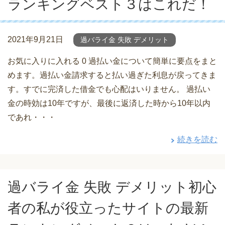
ランキングベスト３はこれだ！
2021年9月21日
過バライ金 失敗 デメリット
お気に入りに入れる 0 過払い金について簡単に要点をまと
めます。過払い金請求すると払い過ぎた利息が戻ってきま
す。すでに完済した借金でも心配はいりません。 過払い
金の時効は10年ですが、最後に返済した時から10年以内
であれ・・・
続きを読む
過バライ金 失敗 デメリット初心
者の私が役立ったサイトの最新