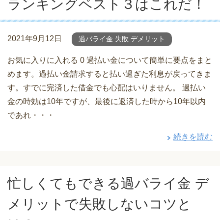
ランキングベスト３はこれだ！
2021年9月12日
過バライ金 失敗 デメリット
お気に入りに入れる 0 過払い金について簡単に要点をまと
めます。過払い金請求すると払い過ぎた利息が戻ってきま
す。すでに完済した借金でも心配はいりません。 過払い
金の時効は10年ですが、最後に返済した時から10年以内
であれ・・・
続きを読む
忙しくてもできる過バライ金 デ
メリットで失敗しないコツと