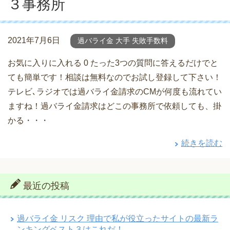
３事務所
2021年7月6日
過バライ金 大手 失敗手数料
お気に入りに入れる 0 たった3つの質問に答えるだけでと
ても簡単です！相談は無料なのでお試し登録して下さい！
テレビ､ラジオでは過バライ金請求のCMが何度も流れてい
ますね！過バライ金請求はどこの事務所で依頼しても、掛
かる・・・
続きを読む
最近の投稿
過バライ金 リスク 理由で私が役立ったサイトの最新ラ
ンキングベスト３はこれだ！