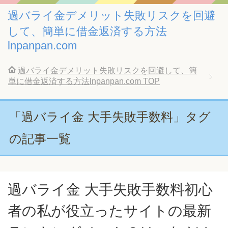
過バライ金デメリット失敗リスクを回避
して、簡単に借金返済する方法
lnpanpan.com
過バライ金デメリット失敗リスクを回避して、簡
単に借金返済する方法lnpanpan.com
TOP
「過バライ金 大手失敗手数料」タグ
の記事一覧
過バライ金 大手失敗手数料初心
者の私が役立ったサイトの最新