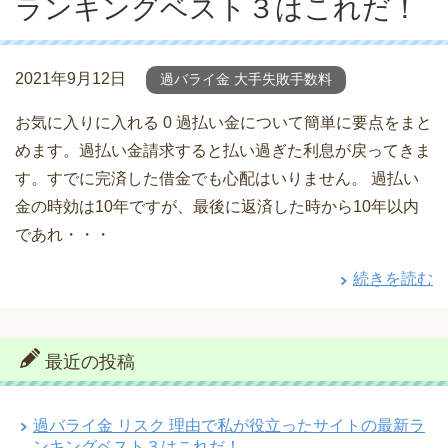
ランキングベスト３はこれだ！
2021年9月12日
過バライ金 大手失敗手数料
お気に入りに入れる 0 過払い金について簡単に要点をまと
めます。過払い金請求すると払い過ぎた利息が戻ってきま
す。すでに完済した借金でも心配はいりません。 過払い
金の時効は10年ですが、最後に返済した時から10年以内
であれ・・・
続きを読む
最近の投稿
過バライ金 リスク 理由で私が役立ったサイトの最新ラ
ンキングベスト３はこれだ！