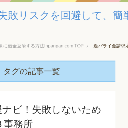
失敗リスクを回避して、簡
金返済する方法lnpanpan.com
TOP
過バライ金請求
」タグの記事一覧
援ナビ！失敗しないため
３事務所