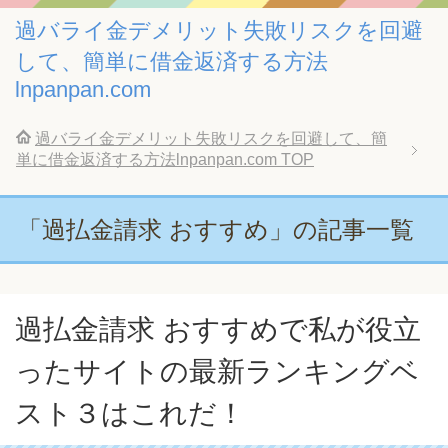
過バライ金デメリット失敗リスクを回避
して、簡単に借金返済する方法
lnpanpan.com
過バライ金デメリット失敗リスクを回避して、簡
単に借金返済する方法lnpanpan.com
TOP
「過払金請求 おすすめ」の記事一覧
過払金請求 おすすめで私が役立
ったサイトの最新ランキングベ
スト３はこれだ！