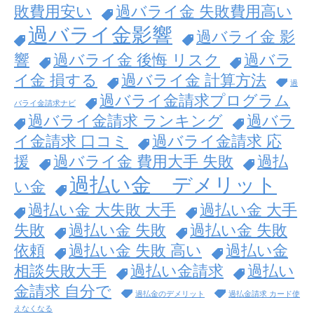
敗費用安い
過バライ金 失敗費用高い
過バライ金影響
過バライ金 影
響
過バライ金 後悔 リスク
過バラ
イ金 損する
過バライ金 計算方法
過
過バライ金請求プログラム
バライ金請求ナビ
過バライ金請求 ランキング
過バラ
イ金請求 口コミ
過バライ金請求 応
援
過バライ金 費用大手 失敗
過払
過払い金 デメリット
い金
過払い金 大失敗 大手
過払い金 大手
失敗
過払い金 失敗
過払い金 失敗
依頼
過払い金 失敗 高い
過払い金
相談失敗大手
過払い金請求
過払い
金請求 自分で
過払金のデメリット
過払金請求 カード使
えなくなる