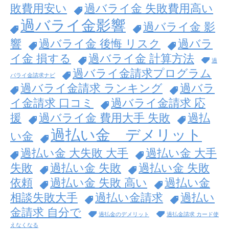
敗費用安い
過バライ金 失敗費用高い
過バライ金影響
過バライ金 影
響
過バライ金 後悔 リスク
過バラ
イ金 損する
過バライ金 計算方法
過
過バライ金請求プログラム
バライ金請求ナビ
過バライ金請求 ランキング
過バラ
イ金請求 口コミ
過バライ金請求 応
援
過バライ金 費用大手 失敗
過払
過払い金 デメリット
い金
過払い金 大失敗 大手
過払い金 大手
失敗
過払い金 失敗
過払い金 失敗
依頼
過払い金 失敗 高い
過払い金
相談失敗大手
過払い金請求
過払い
金請求 自分で
過払金のデメリット
過払金請求 カード使
えなくなる