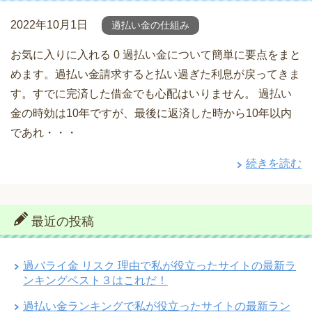
2022年10月1日
過払い金の仕組み
お気に入りに入れる 0 過払い金について簡単に要点をまと
めます。過払い金請求すると払い過ぎた利息が戻ってきま
す。すでに完済した借金でも心配はいりません。 過払い
金の時効は10年ですが、最後に返済した時から10年以内
であれ・・・
続きを読む
最近の投稿
過バライ金 リスク 理由で私が役立ったサイトの最新ラ
ンキングベスト３はこれだ！
過払い金ランキングで私が役立ったサイトの最新ラン