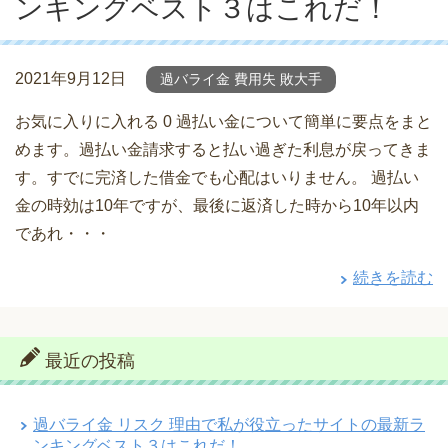
ンキングベスト３はこれだ！
2021年9月12日
過バライ金 費用失 敗大手
お気に入りに入れる 0 過払い金について簡単に要点をまと
めます。過払い金請求すると払い過ぎた利息が戻ってきま
す。すでに完済した借金でも心配はいりません。 過払い
金の時効は10年ですが、最後に返済した時から10年以内
であれ・・・
続きを読む
最近の投稿
過バライ金 リスク 理由で私が役立ったサイトの最新ラ
ンキングベスト３はこれだ！