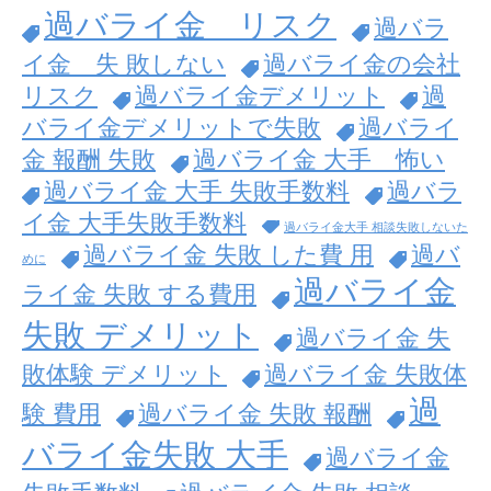
過バライ金 リスク
過バラ
イ金 失 敗しない
過バライ金の会社
リスク
過バライ金デメリット
過
バライ金デメリットで失敗
過バライ
金 報酬 失敗
過バライ金 大手 怖い
過バライ金 大手 失敗手数料
過バラ
イ金 大手失敗手数料
過バライ金大手 相談失敗しないた
過バライ金 失敗 した費 用
過バ
めに
過バライ金
ライ金 失敗 する費用
失敗 デメリット
過バライ金 失
敗体験 デメリット
過バライ金 失敗体
過
験 費用
過バライ金 失敗 報酬
バライ金失敗 大手
過バライ金