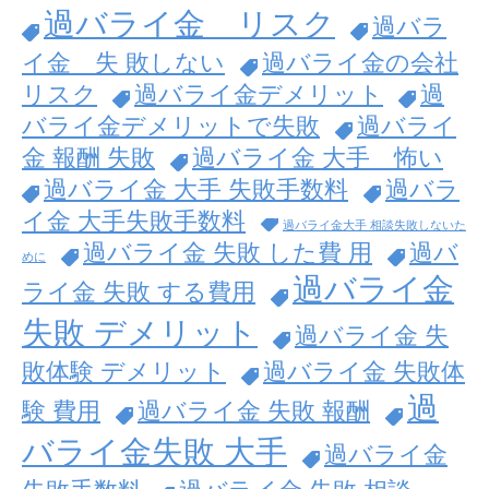
過バライ金 リスク
過バラ
イ金 失 敗しない
過バライ金の会社
リスク
過バライ金デメリット
過
バライ金デメリットで失敗
過バライ
金 報酬 失敗
過バライ金 大手 怖い
過バライ金 大手 失敗手数料
過バラ
イ金 大手失敗手数料
過バライ金大手 相談失敗しないた
過バライ金 失敗 した費 用
過バ
めに
過バライ金
ライ金 失敗 する費用
失敗 デメリット
過バライ金 失
敗体験 デメリット
過バライ金 失敗体
過
験 費用
過バライ金 失敗 報酬
バライ金失敗 大手
過バライ金