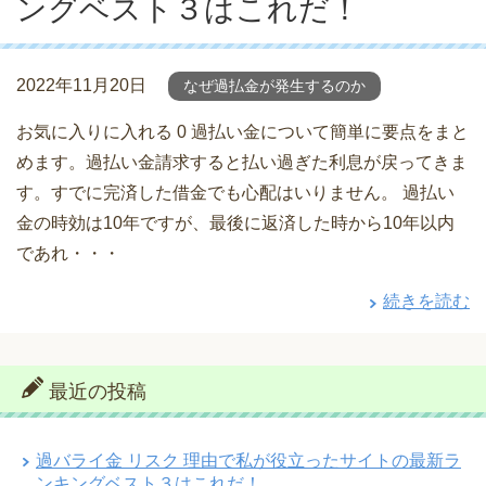
ングベスト３はこれだ！
2022年11月20日
なぜ過払金が発生するのか
お気に入りに入れる 0 過払い金について簡単に要点をまと
めます。過払い金請求すると払い過ぎた利息が戻ってきま
す。すでに完済した借金でも心配はいりません。 過払い
金の時効は10年ですが、最後に返済した時から10年以内
であれ・・・
続きを読む
最近の投稿
過バライ金 リスク 理由で私が役立ったサイトの最新ラ
ンキングベスト３はこれだ！