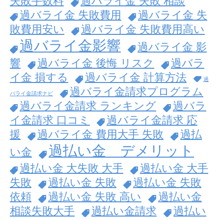
失敗手数料
過バライ金 失敗 相談
過バライ金 失敗費用
過バライ金 失
敗費用安い
過バライ金 失敗費用高い
過バライ金影響
過バライ金 影
響
過バライ金 後悔 リスク
過バラ
イ金 損する
過バライ金 計算方法
過
過バライ金請求プログラム
バライ金請求ナビ
過バライ金請求 ランキング
過バラ
イ金請求 口コミ
過バライ金請求 応
援
過バライ金 費用大手 失敗
過払
過払い金 デメリット
い金
過払い金 大失敗 大手
過払い金 大手
失敗
過払い金 失敗
過払い金 失敗
依頼
過払い金 失敗 高い
過払い金
相談失敗大手
過払い金請求
過払い