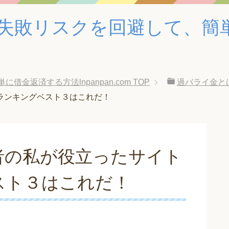
失敗リスクを回避して、簡
金返済する方法lnpanpan.com
TOP
過バライ金と
ランキングベスト３はこれだ！
者の私が役立ったサイト
スト３はこれだ！