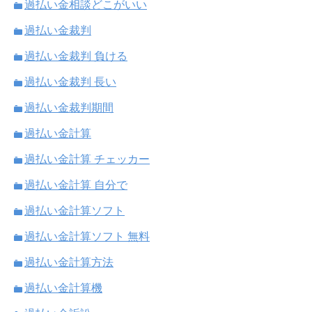
過払い金相談どこがいい
過払い金裁判
過払い金裁判 負ける
過払い金裁判 長い
過払い金裁判期間
過払い金計算
過払い金計算 チェッカー
過払い金計算 自分で
過払い金計算ソフト
過払い金計算ソフト 無料
過払い金計算方法
過払い金計算機