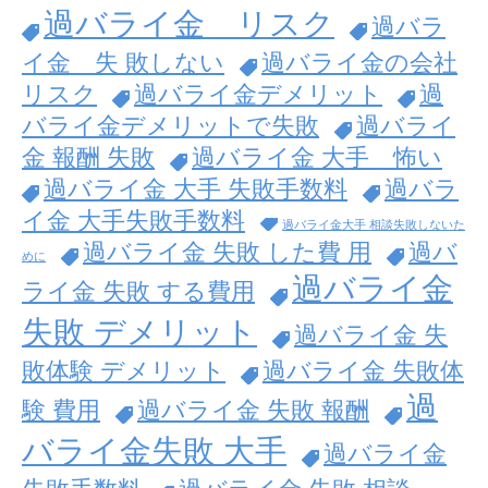
過バライ金 リスク
過バラ
イ金 失 敗しない
過バライ金の会社
リスク
過バライ金デメリット
過
バライ金デメリットで失敗
過バライ
金 報酬 失敗
過バライ金 大手 怖い
過バライ金 大手 失敗手数料
過バラ
イ金 大手失敗手数料
過バライ金大手 相談失敗しないた
過バライ金 失敗 した費 用
過バ
めに
過バライ金
ライ金 失敗 する費用
失敗 デメリット
過バライ金 失
敗体験 デメリット
過バライ金 失敗体
過
験 費用
過バライ金 失敗 報酬
バライ金失敗 大手
過バライ金