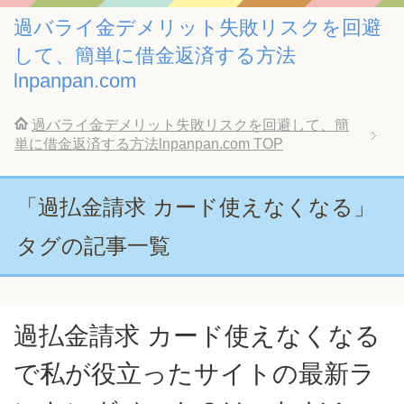
過バライ金デメリット失敗リスクを回避
して、簡単に借金返済する方法
lnpanpan.com
過バライ金デメリット失敗リスクを回避して、簡
単に借金返済する方法lnpanpan.com
TOP
「過払金請求 カード使えなくなる」
タグの記事一覧
過払金請求 カード使えなくなる
で私が役立ったサイトの最新ラ