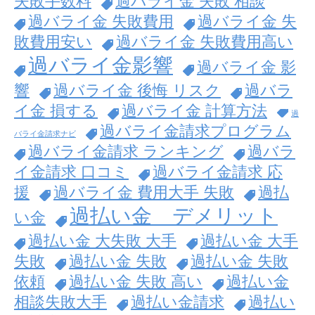
失敗手数料
過バライ金 失敗 相談
過バライ金 失敗費用
過バライ金 失
敗費用安い
過バライ金 失敗費用高い
過バライ金影響
過バライ金 影
響
過バライ金 後悔 リスク
過バラ
イ金 損する
過バライ金 計算方法
過
過バライ金請求プログラム
バライ金請求ナビ
過バライ金請求 ランキング
過バラ
イ金請求 口コミ
過バライ金請求 応
援
過バライ金 費用大手 失敗
過払
過払い金 デメリット
い金
過払い金 大失敗 大手
過払い金 大手
失敗
過払い金 失敗
過払い金 失敗
依頼
過払い金 失敗 高い
過払い金
相談失敗大手
過払い金請求
過払い