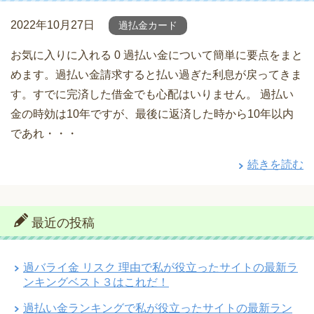
2022年10月27日
過払金カード
お気に入りに入れる 0 過払い金について簡単に要点をまと
めます。過払い金請求すると払い過ぎた利息が戻ってきま
す。すでに完済した借金でも心配はいりません。 過払い
金の時効は10年ですが、最後に返済した時から10年以内
であれ・・・
続きを読む
最近の投稿
過バライ金 リスク 理由で私が役立ったサイトの最新ラ
ンキングベスト３はこれだ！
過払い金ランキングで私が役立ったサイトの最新ラン