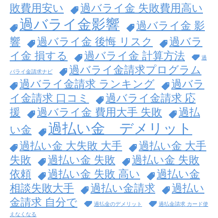
敗費用安い
過バライ金 失敗費用高い
過バライ金影響
過バライ金 影
響
過バライ金 後悔 リスク
過バラ
イ金 損する
過バライ金 計算方法
過
過バライ金請求プログラム
バライ金請求ナビ
過バライ金請求 ランキング
過バラ
イ金請求 口コミ
過バライ金請求 応
援
過バライ金 費用大手 失敗
過払
過払い金 デメリット
い金
過払い金 大失敗 大手
過払い金 大手
失敗
過払い金 失敗
過払い金 失敗
依頼
過払い金 失敗 高い
過払い金
相談失敗大手
過払い金請求
過払い
金請求 自分で
過払金のデメリット
過払金請求 カード使
えなくなる