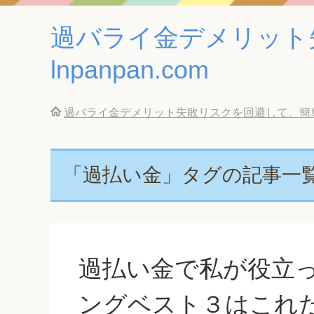
過バライ金デメリット
lnpanpan.com
過バライ金デメリット失敗リスクを回避して、簡単に借
「過払い金」タグの記事一
過払い金で私が役立
ングベスト３はこれ