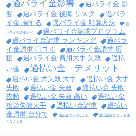
過バライ金影響
過バライ金 影
響
過バライ金 後悔 リスク
過バラ
イ金 損する
過バライ金 計算方法
過
過バライ金請求プログラム
バライ金請求ナビ
過バライ金請求 ランキング
過バラ
イ金請求 口コミ
過バライ金請求 応
援
過バライ金 費用大手 失敗
過払
過払い金 デメリット
い金
過払い金 大失敗 大手
過払い金 大手
失敗
過払い金 失敗
過払い金 失敗
依頼
過払い金 失敗 高い
過払い金
相談失敗大手
過払い金請求
過払い
金請求 自分で
過払金のデメリット
過払金請求 カード使
えなくなる