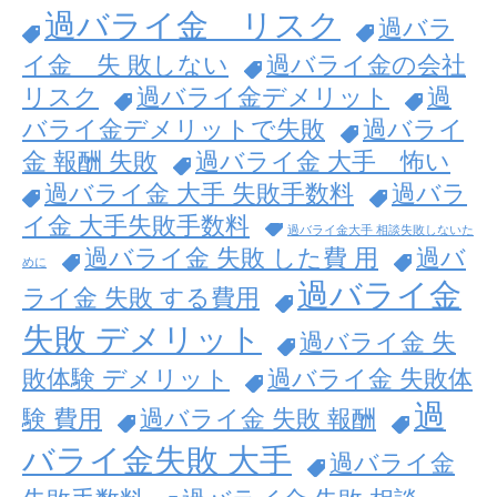
過バライ金 リスク
過バラ
イ金 失 敗しない
過バライ金の会社
リスク
過バライ金デメリット
過
バライ金デメリットで失敗
過バライ
金 報酬 失敗
過バライ金 大手 怖い
過バライ金 大手 失敗手数料
過バラ
イ金 大手失敗手数料
過バライ金大手 相談失敗しないた
過バライ金 失敗 した費 用
過バ
めに
過バライ金
ライ金 失敗 する費用
失敗 デメリット
過バライ金 失
敗体験 デメリット
過バライ金 失敗体
過
験 費用
過バライ金 失敗 報酬
バライ金失敗 大手
過バライ金