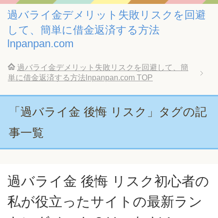
過バライ金デメリット失敗リスクを回避
して、簡単に借金返済する方法
lnpanpan.com
過バライ金デメリット失敗リスクを回避して、簡
単に借金返済する方法lnpanpan.com
TOP
「過バライ金 後悔 リスク」タグの記
事一覧
過バライ金 後悔 リスク初心者の
私が役立ったサイトの最新ラン