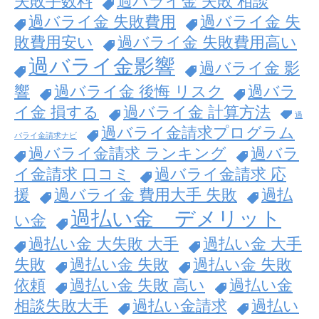
失敗手数料
過バライ金 失敗 相談
過バライ金 失敗費用
過バライ金 失
敗費用安い
過バライ金 失敗費用高い
過バライ金影響
過バライ金 影
響
過バライ金 後悔 リスク
過バラ
イ金 損する
過バライ金 計算方法
過
過バライ金請求プログラム
バライ金請求ナビ
過バライ金請求 ランキング
過バラ
イ金請求 口コミ
過バライ金請求 応
援
過バライ金 費用大手 失敗
過払
過払い金 デメリット
い金
過払い金 大失敗 大手
過払い金 大手
失敗
過払い金 失敗
過払い金 失敗
依頼
過払い金 失敗 高い
過払い金
相談失敗大手
過払い金請求
過払い