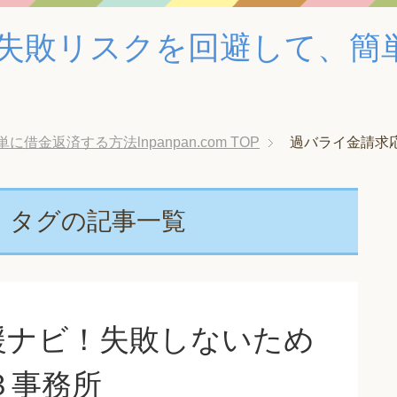
失敗リスクを回避して、簡
金返済する方法lnpanpan.com
TOP
過バライ金請求
」タグの記事一覧
援ナビ！失敗しないため
３事務所