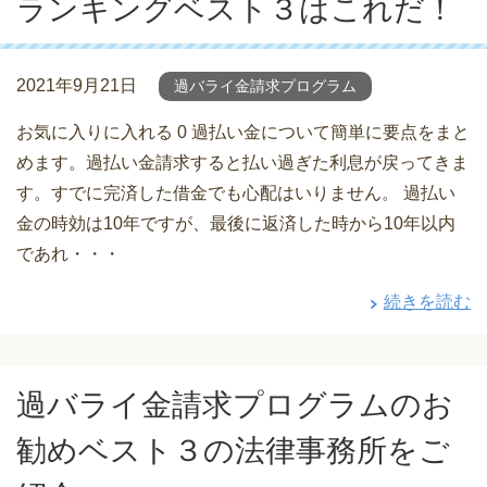
ランキングベスト３はこれだ！
2021年9月21日
過バライ金請求プログラム
お気に入りに入れる 0 過払い金について簡単に要点をまと
めます。過払い金請求すると払い過ぎた利息が戻ってきま
す。すでに完済した借金でも心配はいりません。 過払い
金の時効は10年ですが、最後に返済した時から10年以内
であれ・・・
続きを読む
過バライ金請求プログラムのお
勧めベスト３の法律事務所をご