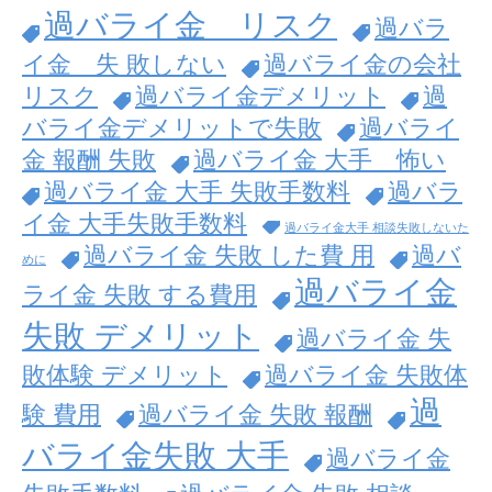
過バライ金 リスク
過バラ
イ金 失 敗しない
過バライ金の会社
リスク
過バライ金デメリット
過
バライ金デメリットで失敗
過バライ
金 報酬 失敗
過バライ金 大手 怖い
過バライ金 大手 失敗手数料
過バラ
イ金 大手失敗手数料
過バライ金大手 相談失敗しないた
過バライ金 失敗 した費 用
過バ
めに
過バライ金
ライ金 失敗 する費用
失敗 デメリット
過バライ金 失
敗体験 デメリット
過バライ金 失敗体
過
験 費用
過バライ金 失敗 報酬
バライ金失敗 大手
過バライ金