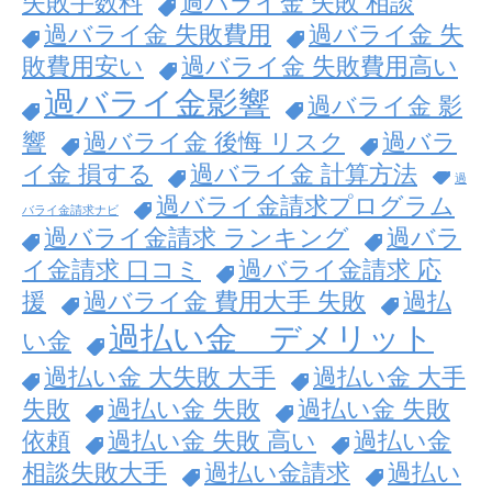
失敗手数料
過バライ金 失敗 相談
過バライ金 失敗費用
過バライ金 失
敗費用安い
過バライ金 失敗費用高い
過バライ金影響
過バライ金 影
響
過バライ金 後悔 リスク
過バラ
イ金 損する
過バライ金 計算方法
過
過バライ金請求プログラム
バライ金請求ナビ
過バライ金請求 ランキング
過バラ
イ金請求 口コミ
過バライ金請求 応
援
過バライ金 費用大手 失敗
過払
過払い金 デメリット
い金
過払い金 大失敗 大手
過払い金 大手
失敗
過払い金 失敗
過払い金 失敗
依頼
過払い金 失敗 高い
過払い金
相談失敗大手
過払い金請求
過払い