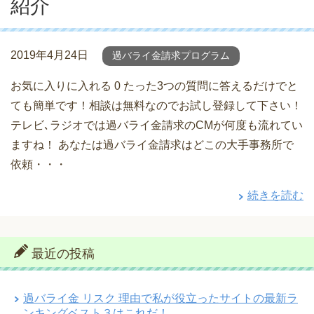
紹介
2019年4月24日
過バライ金請求プログラム
お気に入りに入れる 0 たった3つの質問に答えるだけでと
ても簡単です！相談は無料なのでお試し登録して下さい！
テレビ､ラジオでは過バライ金請求のCMが何度も流れてい
ますね！ あなたは過バライ金請求はどこの大手事務所で
依頼・・・
続きを読む
最近の投稿
過バライ金 リスク 理由で私が役立ったサイトの最新ラ
ンキングベスト３はこれだ！