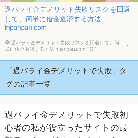
過バライ金デメリット失敗リスクを回避
して、簡単に借金返済する方法
lnpanpan.com
過バライ金デメリット失敗リスクを回避して、簡
単に借金返済する方法lnpanpan.com
TOP
「過バライ金デメリットで失敗」タ
グの記事一覧
過バライ金デメリットで失敗初
心者の私が役立ったサイトの最