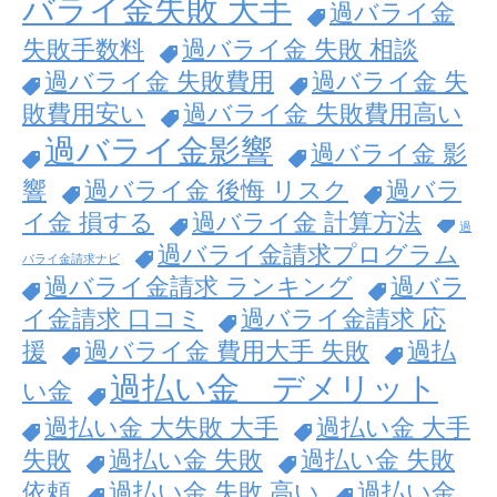
バライ金失敗 大手
過バライ金
失敗手数料
過バライ金 失敗 相談
過バライ金 失敗費用
過バライ金 失
敗費用安い
過バライ金 失敗費用高い
過バライ金影響
過バライ金 影
響
過バライ金 後悔 リスク
過バラ
イ金 損する
過バライ金 計算方法
過
過バライ金請求プログラム
バライ金請求ナビ
過バライ金請求 ランキング
過バラ
イ金請求 口コミ
過バライ金請求 応
援
過バライ金 費用大手 失敗
過払
過払い金 デメリット
い金
過払い金 大失敗 大手
過払い金 大手
失敗
過払い金 失敗
過払い金 失敗
依頼
過払い金 失敗 高い
過払い金