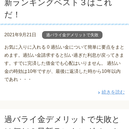
新ランキングベスト３はこれ
だ！
2021年9月21日
過バライ金デメリットで失敗
お気に入りに入れる 0 過払い金について簡単に要点をまと
めます。過払い金請求すると払い過ぎた利息が戻ってきま
す。すでに完済した借金でも心配はいりません。 過払い
金の時効は10年ですが、最後に返済した時から10年以内
であれ・・・
続きを読む
過バライ金デメリットで失敗と