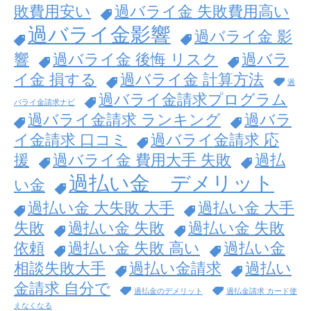
敗費用安い
過バライ金 失敗費用高い
過バライ金影響
過バライ金 影
響
過バライ金 後悔 リスク
過バラ
イ金 損する
過バライ金 計算方法
過
過バライ金請求プログラム
バライ金請求ナビ
過バライ金請求 ランキング
過バラ
イ金請求 口コミ
過バライ金請求 応
援
過バライ金 費用大手 失敗
過払
過払い金 デメリット
い金
過払い金 大失敗 大手
過払い金 大手
失敗
過払い金 失敗
過払い金 失敗
依頼
過払い金 失敗 高い
過払い金
相談失敗大手
過払い金請求
過払い
金請求 自分で
過払金のデメリット
過払金請求 カード使
えなくなる