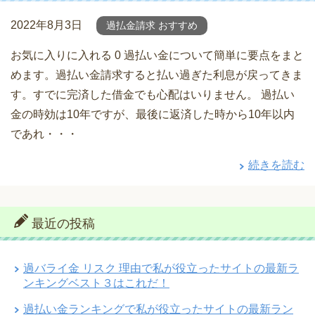
2022年8月3日
過払金請求 おすすめ
お気に入りに入れる 0 過払い金について簡単に要点をまと
めます。過払い金請求すると払い過ぎた利息が戻ってきま
す。すでに完済した借金でも心配はいりません。 過払い
金の時効は10年ですが、最後に返済した時から10年以内
であれ・・・
続きを読む
最近の投稿
過バライ金 リスク 理由で私が役立ったサイトの最新ラ
ンキングベスト３はこれだ！
過払い金ランキングで私が役立ったサイトの最新ラン