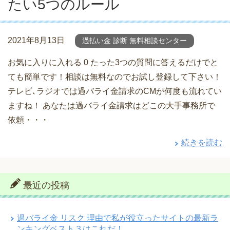
たい5つのルール
2021年8月13日
過払い金 診断 無料相談センター
お気に入りに入れる 0 たった3つの質問に答えるだけでと
ても簡単です！相談は無料なのでお試し登録して下さい！
テレビ､ラジオでは過バライ金請求のCMが何度も流れてい
ますね！ あなたは過バライ金請求はどこの大手事務所で
依頼・・・
続きを読む
最近の投稿
過バライ金 リスク 理由で私が役立ったサイトの最新ラ
ンキングベスト３はこれだ！