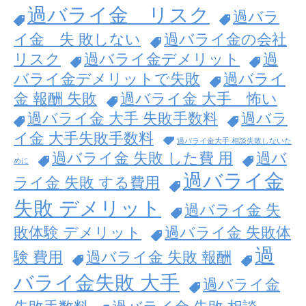
過バライ金 リスク
過バラ
イ金 失 敗しない
過バライ金の会社
リスク
過バライ金デメリット
過
バライ金デメリットで失敗
過バライ
金 報酬 失敗
過バライ金 大手 怖い
過バライ金 大手 失敗手数料
過バラ
イ金 大手失敗手数料
過バライ金大手 相談失敗しないた
過バライ金 失敗 した費 用
過バ
めに
過バライ金
ライ金 失敗 する費用
失敗 デメリット
過バライ金 失
敗体験 デメリット
過バライ金 失敗体
過
験 費用
過バライ金 失敗 報酬
バライ金失敗 大手
過バライ金