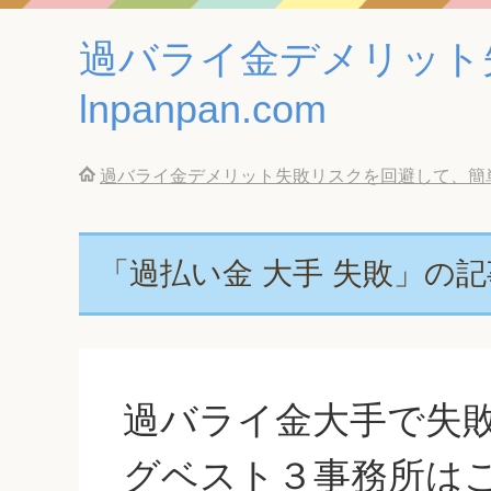
過バライ金デメリット
lnpanpan.com
過バライ金デメリット失敗リスクを回避して、簡単に借
「過払い金 大手 失敗」の
過バライ金大手で失
グベスト３事務所は