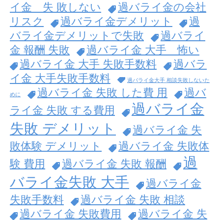
イ金 失 敗しない
過バライ金の会社
リスク
過バライ金デメリット
過
バライ金デメリットで失敗
過バライ
金 報酬 失敗
過バライ金 大手 怖い
過バライ金 大手 失敗手数料
過バラ
イ金 大手失敗手数料
過バライ金大手 相談失敗しないた
過バライ金 失敗 した費 用
過バ
めに
過バライ金
ライ金 失敗 する費用
失敗 デメリット
過バライ金 失
敗体験 デメリット
過バライ金 失敗体
過
験 費用
過バライ金 失敗 報酬
バライ金失敗 大手
過バライ金
失敗手数料
過バライ金 失敗 相談
過バライ金 失敗費用
過バライ金 失