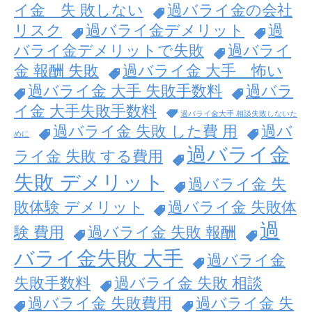
イ金 失 敗しない
過バライ金の会社
リスク
過バライ金デメリット
過
バライ金デメリットで失敗
過バライ
金 報酬 失敗
過バライ金 大手 怖い
過バライ金 大手 失敗手数料
過バラ
イ金 大手失敗手数料
過バライ金大手 相談失敗しないた
過バライ金 失敗 した費 用
過バ
めに
過バライ金
ライ金 失敗 する費用
失敗 デメリット
過バライ金 失
敗体験 デメリット
過バライ金 失敗体
過
験 費用
過バライ金 失敗 報酬
バライ金失敗 大手
過バライ金
失敗手数料
過バライ金 失敗 相談
過バライ金 失敗費用
過バライ金 失