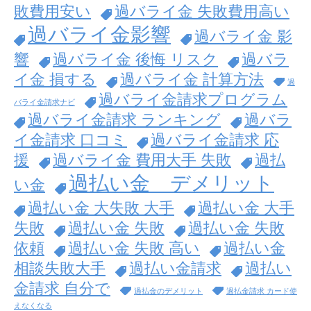
敗費用安い
過バライ金 失敗費用高い
過バライ金影響
過バライ金 影
響
過バライ金 後悔 リスク
過バラ
イ金 損する
過バライ金 計算方法
過
過バライ金請求プログラム
バライ金請求ナビ
過バライ金請求 ランキング
過バラ
イ金請求 口コミ
過バライ金請求 応
援
過バライ金 費用大手 失敗
過払
過払い金 デメリット
い金
過払い金 大失敗 大手
過払い金 大手
失敗
過払い金 失敗
過払い金 失敗
依頼
過払い金 失敗 高い
過払い金
相談失敗大手
過払い金請求
過払い
金請求 自分で
過払金のデメリット
過払金請求 カード使
えなくなる