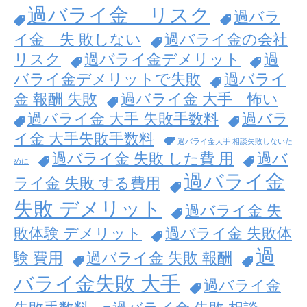
過バライ金 リスク
過バラ
イ金 失 敗しない
過バライ金の会社
リスク
過バライ金デメリット
過
バライ金デメリットで失敗
過バライ
金 報酬 失敗
過バライ金 大手 怖い
過バライ金 大手 失敗手数料
過バラ
イ金 大手失敗手数料
過バライ金大手 相談失敗しないた
過バライ金 失敗 した費 用
過バ
めに
過バライ金
ライ金 失敗 する費用
失敗 デメリット
過バライ金 失
敗体験 デメリット
過バライ金 失敗体
過
験 費用
過バライ金 失敗 報酬
バライ金失敗 大手
過バライ金