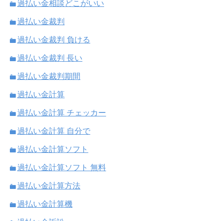
過払い金相談どこがいい
過払い金裁判
過払い金裁判 負ける
過払い金裁判 長い
過払い金裁判期間
過払い金計算
過払い金計算 チェッカー
過払い金計算 自分で
過払い金計算ソフト
過払い金計算ソフト 無料
過払い金計算方法
過払い金計算機