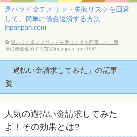
過バライ金デメリット失敗リスクを回避
して、簡単に借金返済する方法
lnpanpan.com
過バライ金デメリット失敗リスクを回避して、簡
単に借金返済する方法lnpanpan.com
TOP
「過払い金請求してみた」の記事一
覧
人気の過払い金請求してみた
よ！その効果とは?