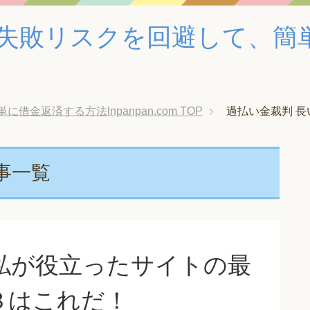
失敗リスクを回避して、簡
金返済する方法lnpanpan.com
TOP
過払い金裁判 長
事一覧
私が役立ったサイトの最
３はこれだ！