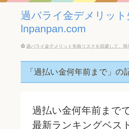
過バライ金デメリット
lnpanpan.com
過バライ金デメリット失敗リスクを回避して、簡単に借
「過払い金何年前まで」の
過払い金何年前まで
最新ランキングベス