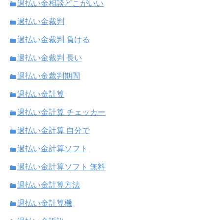
過払い金相談どこがいい
過払い金裁判
過払い金裁判 負ける
過払い金裁判 長い
過払い金裁判期間
過払い金計算
過払い金計算 チェッカー
過払い金計算 自分で
過払い金計算ソフト
過払い金計算ソフト 無料
過払い金計算方法
過払い金計算機