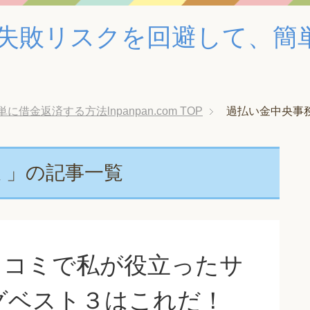
失敗リスクを回避して、簡
金返済する方法lnpanpan.com
TOP
過払い金中央事
ミ」の記事一覧
口コミで私が役立ったサ
グベスト３はこれだ！