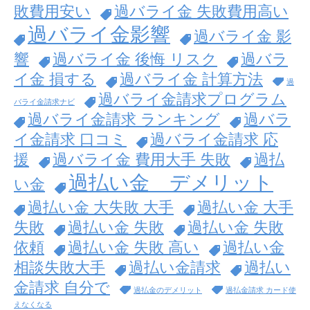
敗費用安い
過バライ金 失敗費用高い
過バライ金影響
過バライ金 影
響
過バライ金 後悔 リスク
過バラ
イ金 損する
過バライ金 計算方法
過
過バライ金請求プログラム
バライ金請求ナビ
過バライ金請求 ランキング
過バラ
イ金請求 口コミ
過バライ金請求 応
援
過バライ金 費用大手 失敗
過払
過払い金 デメリット
い金
過払い金 大失敗 大手
過払い金 大手
失敗
過払い金 失敗
過払い金 失敗
依頼
過払い金 失敗 高い
過払い金
相談失敗大手
過払い金請求
過払い
金請求 自分で
過払金のデメリット
過払金請求 カード使
えなくなる