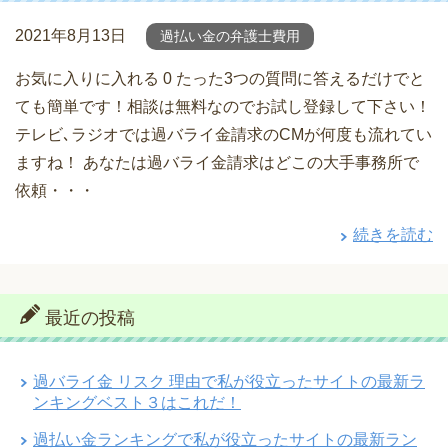
2021年8月13日
過払い金の弁護士費用
お気に入りに入れる 0 たった3つの質問に答えるだけでと
ても簡単です！相談は無料なのでお試し登録して下さい！
テレビ､ラジオでは過バライ金請求のCMが何度も流れてい
ますね！ あなたは過バライ金請求はどこの大手事務所で
依頼・・・
続きを読む
最近の投稿
過バライ金 リスク 理由で私が役立ったサイトの最新ラ
ンキングベスト３はこれだ！
過払い金ランキングで私が役立ったサイトの最新ラン