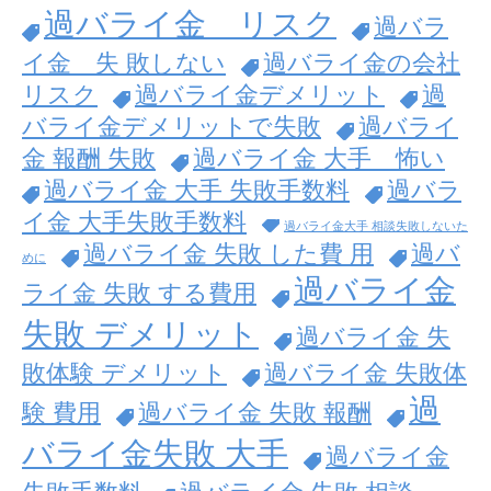
過バライ金 リスク
過バラ
イ金 失 敗しない
過バライ金の会社
リスク
過バライ金デメリット
過
バライ金デメリットで失敗
過バライ
金 報酬 失敗
過バライ金 大手 怖い
過バライ金 大手 失敗手数料
過バラ
イ金 大手失敗手数料
過バライ金大手 相談失敗しないた
過バライ金 失敗 した費 用
過バ
めに
過バライ金
ライ金 失敗 する費用
失敗 デメリット
過バライ金 失
敗体験 デメリット
過バライ金 失敗体
過
験 費用
過バライ金 失敗 報酬
バライ金失敗 大手
過バライ金