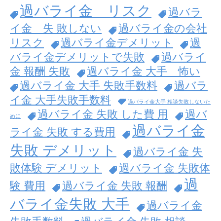
過バライ金 リスク
過バラ
イ金 失 敗しない
過バライ金の会社
リスク
過バライ金デメリット
過
バライ金デメリットで失敗
過バライ
金 報酬 失敗
過バライ金 大手 怖い
過バライ金 大手 失敗手数料
過バラ
イ金 大手失敗手数料
過バライ金大手 相談失敗しないた
過バライ金 失敗 した費 用
過バ
めに
過バライ金
ライ金 失敗 する費用
失敗 デメリット
過バライ金 失
敗体験 デメリット
過バライ金 失敗体
過
験 費用
過バライ金 失敗 報酬
バライ金失敗 大手
過バライ金