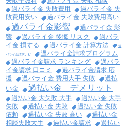
失敗手数料
過バライ金 失敗 相談
過バライ金 失敗費用
過バライ金 失
敗費用安い
過バライ金 失敗費用高い
過バライ金影響
過バライ金 影
響
過バライ金 後悔 リスク
過バラ
イ金 損する
過バライ金 計算方法
過
過バライ金請求プログラム
バライ金請求ナビ
過バライ金請求 ランキング
過バラ
イ金請求 口コミ
過バライ金請求 応
援
過バライ金 費用大手 失敗
過払
過払い金 デメリット
い金
過払い金 大失敗 大手
過払い金 大手
失敗
過払い金 失敗
過払い金 失敗
依頼
過払い金 失敗 高い
過払い金
相談失敗大手
過払い金請求
過払い