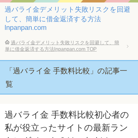
過バライ金デメリット失敗リスクを回避
して、簡単に借金返済する方法
lnpanpan.com
過バライ金デメリット失敗リスクを回避して、簡
単に借金返済する方法lnpanpan.com
TOP
「過バライ金 手数料比較」の記事一
覧
過バライ金 手数料比較初心者の
私が役立ったサイトの最新ラン