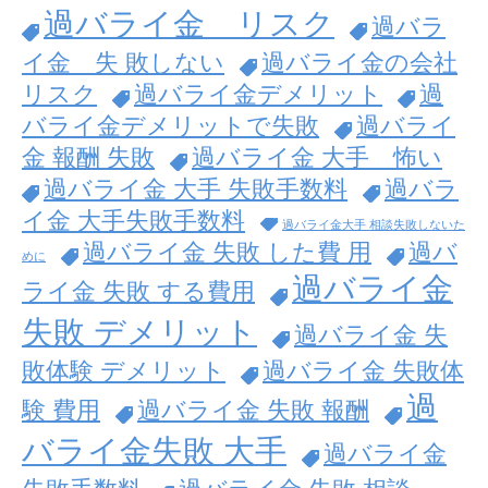
過バライ金 リスク
過バラ
イ金 失 敗しない
過バライ金の会社
リスク
過バライ金デメリット
過
バライ金デメリットで失敗
過バライ
金 報酬 失敗
過バライ金 大手 怖い
過バライ金 大手 失敗手数料
過バラ
イ金 大手失敗手数料
過バライ金大手 相談失敗しないた
過バライ金 失敗 した費 用
過バ
めに
過バライ金
ライ金 失敗 する費用
失敗 デメリット
過バライ金 失
敗体験 デメリット
過バライ金 失敗体
過
験 費用
過バライ金 失敗 報酬
バライ金失敗 大手
過バライ金