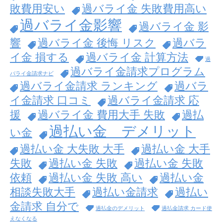
敗費用安い
過バライ金 失敗費用高い
過バライ金影響
過バライ金 影
響
過バライ金 後悔 リスク
過バラ
イ金 損する
過バライ金 計算方法
過
過バライ金請求プログラム
バライ金請求ナビ
過バライ金請求 ランキング
過バラ
イ金請求 口コミ
過バライ金請求 応
援
過バライ金 費用大手 失敗
過払
過払い金 デメリット
い金
過払い金 大失敗 大手
過払い金 大手
失敗
過払い金 失敗
過払い金 失敗
依頼
過払い金 失敗 高い
過払い金
相談失敗大手
過払い金請求
過払い
金請求 自分で
過払金のデメリット
過払金請求 カード使
えなくなる