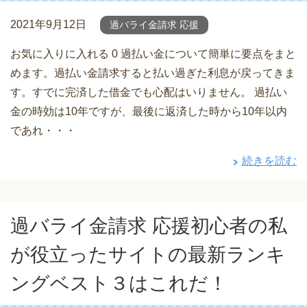
2021年9月12日
過バライ金請求 応援
お気に入りに入れる 0 過払い金について簡単に要点をまと
めます。過払い金請求すると払い過ぎた利息が戻ってきま
す。すでに完済した借金でも心配はいりません。 過払い
金の時効は10年ですが、最後に返済した時から10年以内
であれ・・・
続きを読む
過バライ金請求 応援初心者の私
が役立ったサイトの最新ランキ
ングベスト３はこれだ！