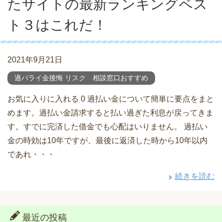
たサイトの最新ランキングベス
ト３はこれだ！
2021年9月21日
過バライ金後悔 リスク 相談窓口おすすめ
お気に入りに入れる 0 過払い金について簡単に要点をまと
めます。過払い金請求すると払い過ぎた利息が戻ってきま
す。すでに完済した借金でも心配はいりません。 過払い
金の時効は10年ですが、最後に返済した時から10年以内
であれ・・・
続きを読む
最近の投稿