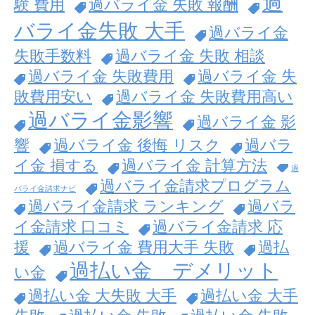
過
験 費用
過バライ金 失敗 報酬
バライ金失敗 大手
過バライ金
失敗手数料
過バライ金 失敗 相談
過バライ金 失敗費用
過バライ金 失
敗費用安い
過バライ金 失敗費用高い
過バライ金影響
過バライ金 影
響
過バライ金 後悔 リスク
過バラ
イ金 損する
過バライ金 計算方法
過
過バライ金請求プログラム
バライ金請求ナビ
過バライ金請求 ランキング
過バラ
イ金請求 口コミ
過バライ金請求 応
援
過バライ金 費用大手 失敗
過払
過払い金 デメリット
い金
過払い金 大失敗 大手
過払い金 大手