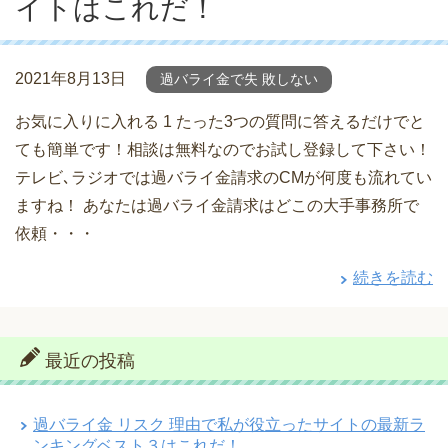
イトはこれだ！
2021年8月13日
過バライ金で失 敗しない
お気に入りに入れる 1 たった3つの質問に答えるだけでと
ても簡単です！相談は無料なのでお試し登録して下さい！
テレビ､ラジオでは過バライ金請求のCMが何度も流れてい
ますね！ あなたは過バライ金請求はどこの大手事務所で
依頼・・・
続きを読む
最近の投稿
過バライ金 リスク 理由で私が役立ったサイトの最新ラ
ンキングベスト３はこれだ！