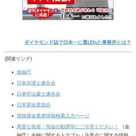
ダイヤモンド誌で日本一に選ばれた事務所とは？
(関連リンク)
金融庁
日本弁護士連合会
日本司法書士連合会
日本貸金業協会
登録貸金業者情報検索入力ページ
悪質な投資・預金の勧誘等にご注意ください！
（金
融庁）⾦融に関するトラブル・注意点に関する情報