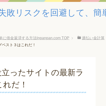
失敗リスクを回避して、簡
金返済する方法lnpanpan.com
TOP
過払い金計算
グベスト３はこれだ！
役立ったサイトの最新ラ
これだ！