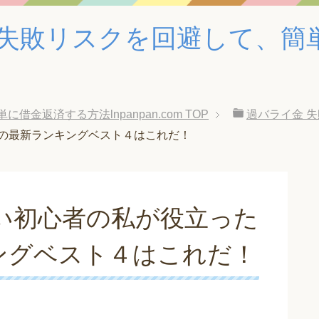
失敗リスクを回避して、簡
金返済する方法lnpanpan.com
TOP
過バライ金 
トの最新ランキングベスト４はこれだ！
い初心者の私が役立った
ングベスト４はこれだ！